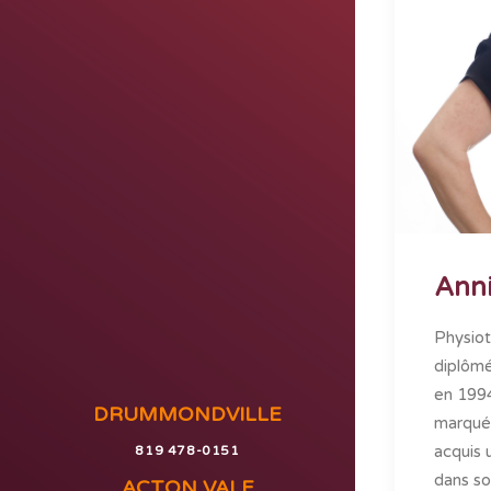
Anni
Physiot
diplômé
en 1994
DRUMMONDVILLE
marqué 
acquis 
819 478-0151
dans so
ACTON VALE