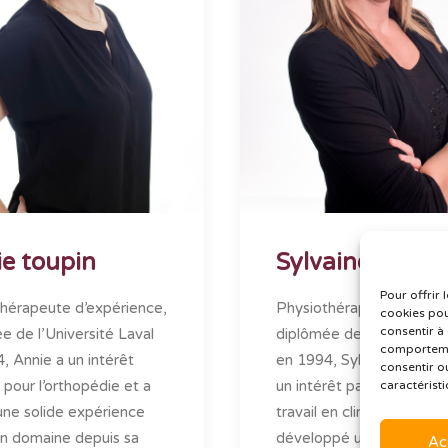
e toupin
Sylvaine Thivi
Pour offrir 
hérapeute d’expérience,
Physiothérapeute d’expé
cookies pou
consentir à
e de l’Université Laval
diplômée de l’Université 
comportemen
, Annie a un intérêt
en 1994, Sylvaine a toujo
consentir o
pour l’orthopédie et a
un intérêt particulier pour
caractéristi
une solide expérience
travail en clinique privée. 
n domaine depuis sa
développé une expertise
Ac