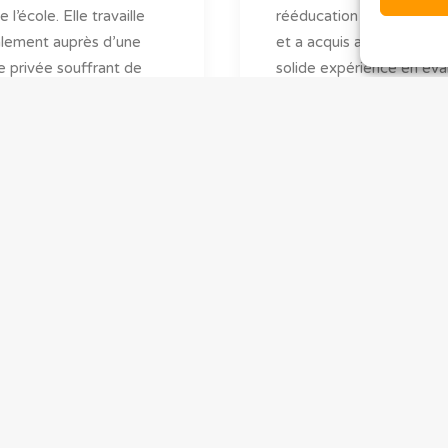
e l’école. Elle travaille
rééducation posturale gl
alement auprès d’une
et a acquis au fil des ans
le privée souffrant de
solide expérience en éva
mes neuro-musculo-
neuro-musculo-squeletti
tiques. À l’écoute de ses
Elle préconise une appr
, elle les accompagne
globale dans le traitemen
ur réadaptation en
personne, qu’elle guidera
ant leur propre rythme
au long de sa réadaptati
 favoriser une
dirigera vers un autre
ation optimale de leur
professionnel de la santé
on.
besoin.
mireille
by mireille