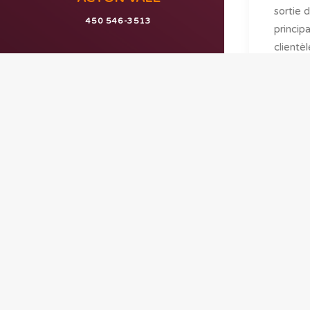
sortie d
450 546-3513
princip
clientè
problè
squelet
clients
dans le
respect
afin de
récupér
conditi
by 