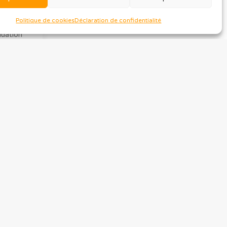
obale
 une
Politique de cookies
Déclaration de confidentialité
luation
que.
oche
t de la
 tout
on et
 au